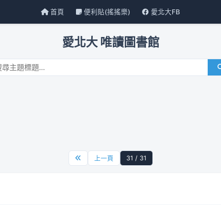
首頁
便利貼(搖搖樂)
愛北大FB
愛北大 唯讀圖書館
上一頁
31 / 31