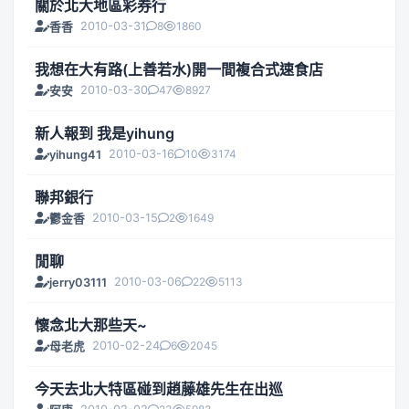
關於北大地區彩券行
2010-03-31
8
1860
香香
我想在大有路(上善若水)開一間複合式速食店
2010-03-30
47
8927
安安
新人報到 我是yihung
2010-03-16
10
3174
yihung41
聯邦銀行
2010-03-15
2
1649
鬱金香
閒聊
2010-03-06
22
5113
jerry03111
懷念北大那些天~
2010-02-24
6
2045
母老虎
今天去北大特區碰到趙藤雄先生在出巡