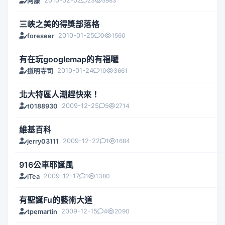
2010-02-02
23
5983
阿康
三峽之美的得獎部落格
2010-01-25
0
1560
foreseer
有在玩googlemap的有福囉
2010-01-24
10
3661
道明寺司
北大特區人潮趕快來！
2009-12-25
5
2714
t0188930
維基百科
2009-12-22
1
1684
jerry03111
916公車耶誕風
2009-12-17
1
1380
iTea
有聖誕Fu的藝術大道
2009-12-15
4
2090
tpemartin