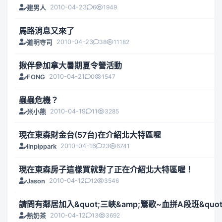
2010-04-23
6
1949
建男人
馬路消息又來了
2010-04-23
38
11182
道明寺司
揪伴參加拿大暑期夏令營活動
2010-04-21
0
1547
FONG
蟲蟲危機？
2010-04-19
11
3285
米小熊
現在東森財金台(57台)在介紹北大特區喔
2010-04-16
23
6741
linpippark
現在東森房子這樣買就對了正在介紹北大特區喔！
2010-04-12
12
3546
Jason
請問有鄰居加入&quot;三峽&amp;鶯歌~血拼A段班&quot
2010-04-12
13
3692
熱奶茶