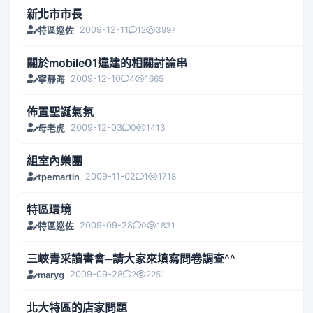
新北市市長
2009-12-11
12
3997
特區巡佐
關於mobile01違建的相關討論串
2009-12-10
4
1665
寧靜海
佈置聖誕氣氛
2009-12-03
0
1413
母老虎
組室內樂團
2009-11-02
1
1718
tpemartin
特區環境
2009-09-28
0
1831
特區巡佐
三峽青采讀書會─請大家來填寫問卷調查^^
2009-09-28
2
2251
maryg
北大特區的店家問題