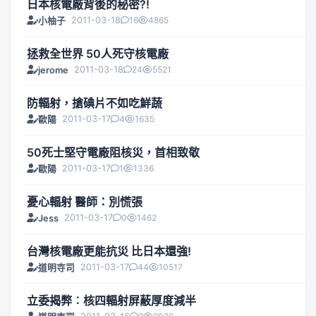
日本核電廠背後的秘密?!
2011-03-18
16
4865
小柚子
拯救全世界 50人死守核電廠
2011-03-18
24
5521
jerome
防輻射，搶碘片不如吃鮮蔬
2011-03-17
4
1635
歐陽
50死士堅守電廠阻核災，首相致敬
2011-03-17
1
1336
歐陽
憂心輻射 醫師：別慌張
2011-03-17
0
1462
Jess
台灣核電廠更能抗災 比日本還強!
2011-03-17
44
10517
道明寺司
立委揭弊︰核四輻射屏蔽厚度減半