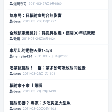
2011-03-27
4
1569
道明寺司
氣象局：日輻射塵對台無影響
2011-03-26
0
1297
Jess
全球核電總檢討：韓提昇耐震，德關30年核電廠
2011-03-24
0
1424
歐陽
車諾比的動物天堂1-4/4
2011-03-23
4
2385
henrylin424
喝茶抗輻射！ 醫：茶多酚可吸放射同位素
2011-03-21
1
1503
Jess
輻射來不來 上網看
2011-03-21
2
1439
Jess
輻射影響？ 專家：少吃災區大型魚
2011-03-20
2
1603
Jess