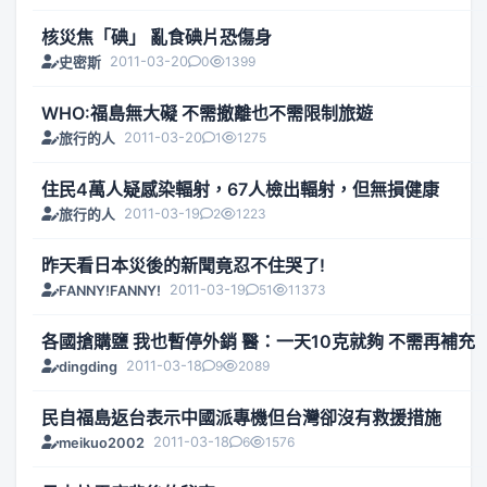
核災焦「碘」 亂食碘片恐傷身
2011-03-20
0
1399
史密斯
WHO:福島無大礙 不需撤離也不需限制旅遊
2011-03-20
1
1275
旅行的人
住民4萬人疑感染輻射，67人檢出輻射，但無損健康
2011-03-19
2
1223
旅行的人
昨天看日本災後的新聞竟忍不住哭了!
2011-03-19
51
11373
FANNY!FANNY!
各國搶購鹽 我也暫停外銷 醫：一天10克就夠 不需再補充
2011-03-18
9
2089
dingding
民自福島返台表示中國派專機但台灣卻沒有救援措施
2011-03-18
6
1576
meikuo2002