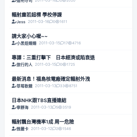
2011-03-16
2
2020
道明寺司
輻射塵若超標 學校停課
2011-03-16
0
1611
Jess
請大家小心喔~~
2011-03-15
17
4716
小黑妞姍姍
專譯：三重打擊下 日本經濟或陷衰退
2011-03-15
0
1725
旅行的人
最新消息！福島核電廠確定輻射外洩
2011-03-13
33
8751
草莓軟糖
日本NHK跟TBS直播連結
2011-03-13
5
3519
寧靜海
輻射飄台灣機率1成 周一危險
2011-03-12
2
1546
雅麗卡