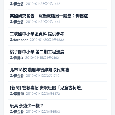
2010-01-25
0
1465
鬱金香
英國研究警告 沉迷電腦另一隱憂：佝僂症
2010-01-24
0
1441
鬱金香
三峽國中小學區資料 提供參考
2010-01-20
2
1832
foreseer
桃子腳中小學 第二期工程‏進度
2010-01-15
4
2192
胖胖Q
北市18校 農曆年後綠籬取代高牆
2010-01-13
2
1740
鬱金香
[新聞] 管教毒招 安親班餵「兒童古柯鹼」
2010-01-12
0
1472
寧靜海
玩具 永遠少一樣？
2010-01-12
0
1503
鬱金香