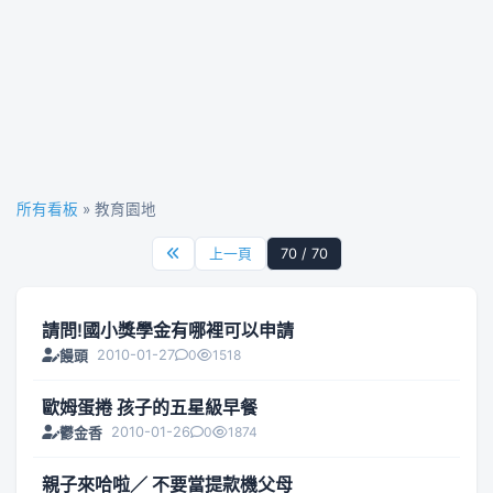
所有看板
» 教育園地
上一頁
70 / 70
請問!國小獎學金有哪裡可以申請
2010-01-27
0
1518
饅頭
歐姆蛋捲 孩子的五星級早餐
2010-01-26
0
1874
鬱金香
親子來哈啦／ 不要當提款機父母