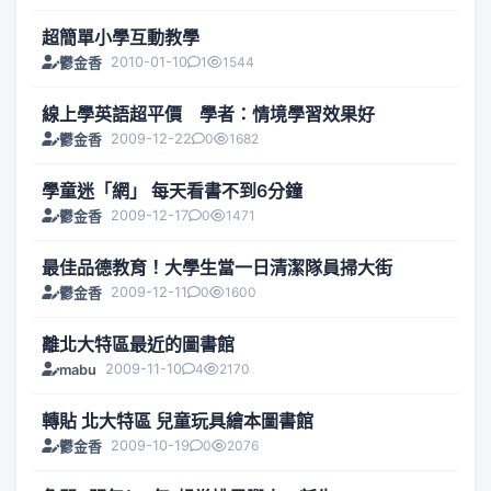
超簡單小學互動教學
2010-01-10
1
1544
鬱金香
線上學英語超平價 學者：情境學習效果好
2009-12-22
0
1682
鬱金香
學童迷「網」 每天看書不到6分鐘
2009-12-17
0
1471
鬱金香
最佳品德教育！大學生當一日清潔隊員掃大街
2009-12-11
0
1600
鬱金香
離北大特區最近的圖書館
2009-11-10
4
2170
mabu
轉貼 北大特區 兒童玩具繪本圖書館
2009-10-19
0
2076
鬱金香