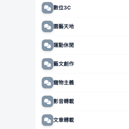
數位3C
園藝天地
運動休閒
藝文創作
寵物主義
影音轉載
文章轉載