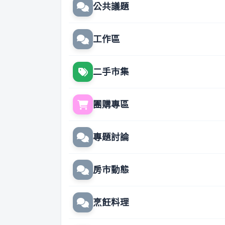
公共議題
工作區
二手市集
團購專區
專題討論
房市動態
烹飪料理