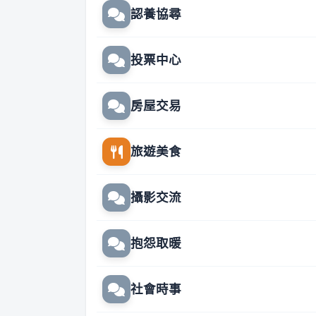
認養協尋
投票中心
房屋交易
旅遊美食
攝影交流
抱怨取暖
社會時事