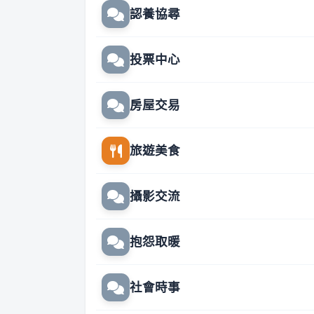
認養協尋
投票中心
房屋交易
旅遊美食
攝影交流
抱怨取暖
社會時事