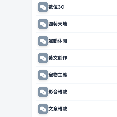
數位3C
園藝天地
運動休閒
藝文創作
寵物主義
影音轉載
文章轉載