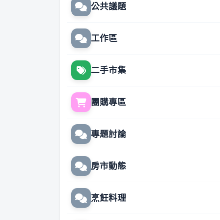
公共議題
工作區
二手市集
團購專區
專題討論
房市動態
烹飪料理