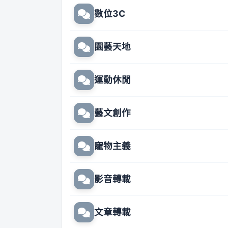
數位3C
園藝天地
運動休閒
藝文創作
寵物主義
影音轉載
文章轉載