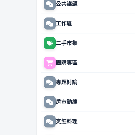
公共議題
工作區
二手市集
團購專區
專題討論
房市動態
烹飪料理