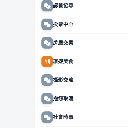
認養協尋
投票中心
房屋交易
旅遊美食
攝影交流
抱怨取暖
社會時事