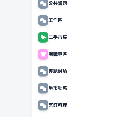
公共議題
工作區
二手市集
團購專區
專題討論
房市動態
烹飪料理