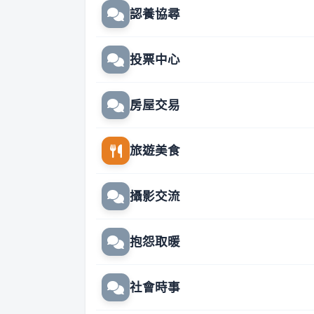
認養協尋
投票中心
房屋交易
旅遊美食
攝影交流
抱怨取暖
社會時事