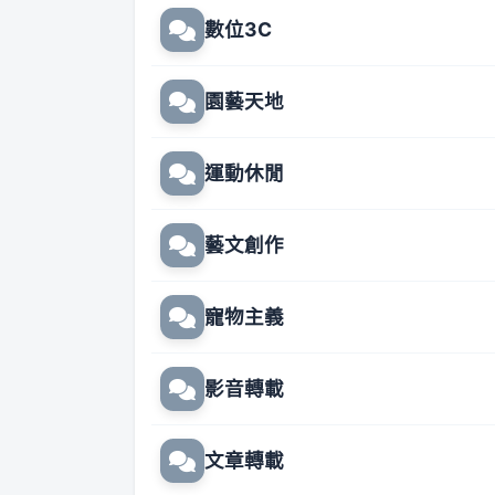
數位3C
園藝天地
運動休閒
藝文創作
寵物主義
影音轉載
文章轉載