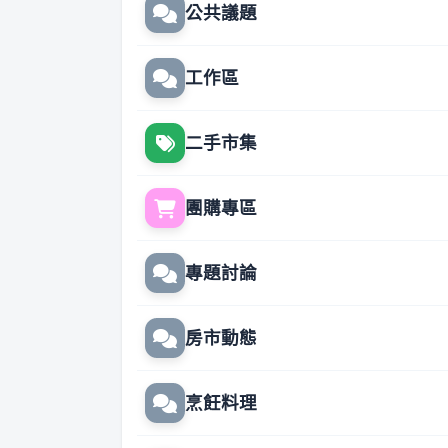
公共議題
工作區
二手市集
團購專區
專題討論
房市動態
烹飪料理