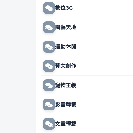
數位3C
園藝天地
運動休閒
藝文創作
寵物主義
影音轉載
文章轉載