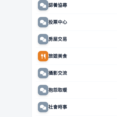
認養協尋
投票中心
房屋交易
旅遊美食
攝影交流
抱怨取暖
社會時事