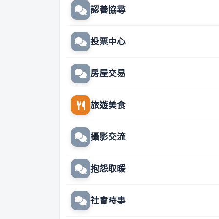
認養協尋
投票中心
房屋交易
旅遊美食
攝影交流
抱怨取暖
社會時事