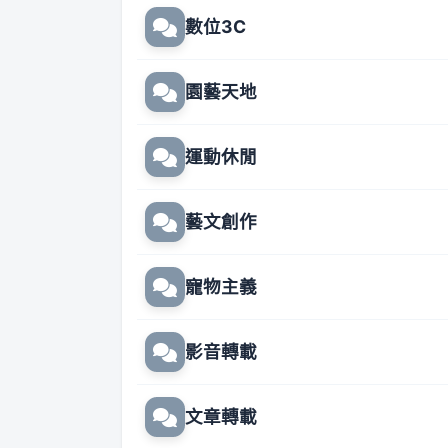
數位3C
園藝天地
運動休閒
藝文創作
寵物主義
影音轉載
文章轉載