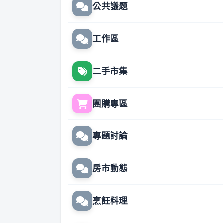
公共議題
工作區
二手市集
團購專區
專題討論
房市動態
烹飪料理