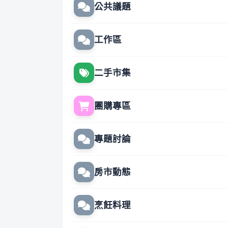
公共議題
工作區
二手市集
團購專區
專題討論
房市動態
烹飪料理