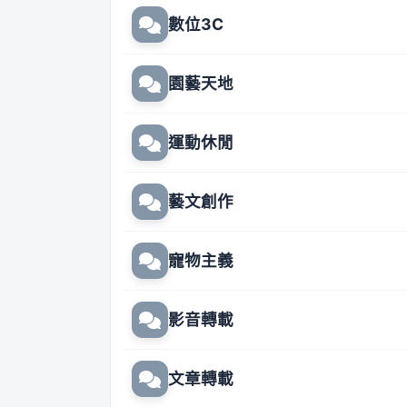
數位3C
園藝天地
運動休閒
藝文創作
寵物主義
影音轉載
文章轉載