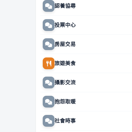
認養協尋
投票中心
房屋交易
旅遊美食
攝影交流
抱怨取暖
社會時事