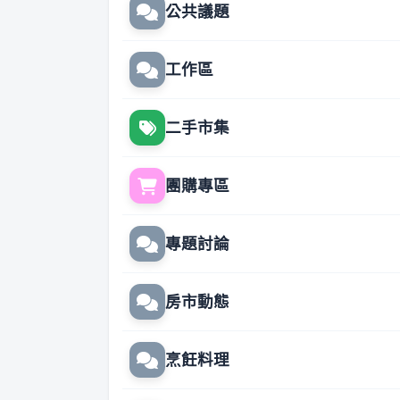
公共議題
工作區
二手市集
團購專區
專題討論
房市動態
烹飪料理