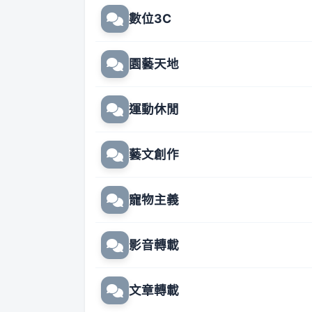
數位3C
園藝天地
運動休閒
藝文創作
寵物主義
影音轉載
文章轉載