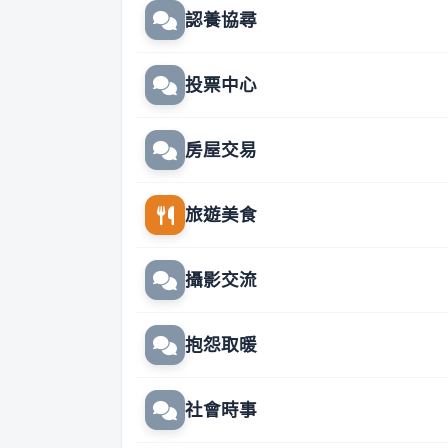
認養協尋
投票中心
房屋交易
旅遊美食
攝影交流
抱怨取暖
社會時事