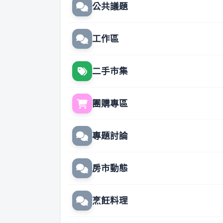
公共議題
工作區
二手市集
團購專區
專題討論
房市動態
烹飪料理