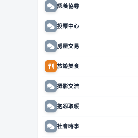
認養協尋
投票中心
房屋交易
旅遊美食
攝影交流
抱怨取暖
社會時事