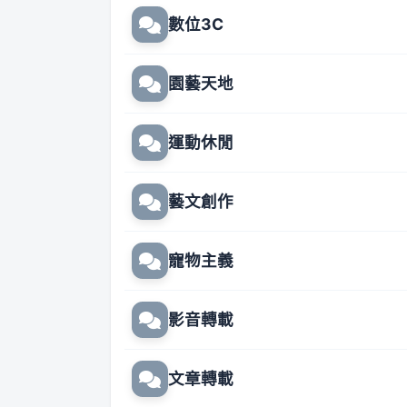
數位3C
園藝天地
運動休閒
藝文創作
寵物主義
影音轉載
文章轉載