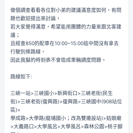
做個調查看看各位對小弟的建議滿意度如何，有問
題也歡迎提出來討論，
若大家覺得滿意，希望能用團體的力量來跟北客建
議；
且經查850的配車在10:00~15:00這中間沒有拿去
行駛別條路線，
因此我擬的時刻表不會造成車輛調度問題。
路線如下:
三峽一站>三峽國小>新興街口>三峽老街(民生
街)>三峽老街(復興路)>復興路>三峽國中(908站位
區)>
學成路>大學路(龍埔國小；改為雙邊設站)>姑娘廟
>大義路口>大學風呂>大學風呂>森林公園>桃子腳