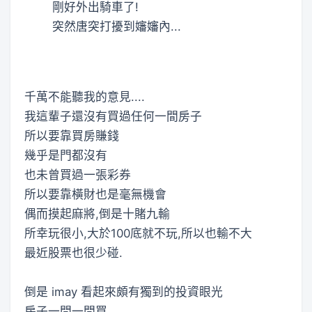
剛好外出騎車了!
突然唐突打擾到嬸嬸內...
千萬不能聽我的意見....
我這輩子還沒有買過任何一間房子
所以要靠買房賺錢
幾乎是門都沒有
也未曾買過一張彩券
所以要靠橫財也是毫無機會
偶而摸起麻將,倒是十賭九輸
所幸玩很小,大於100底就不玩,所以也輸不大
最近股票也很少碰.
倒是 imay 看起來頗有獨到的投資眼光
房子一間一間買