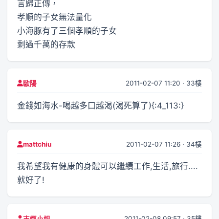
言歸正傳，
孝順的子女無法量化
小海豚有了三個孝順的子女
剩過千萬的存款
2011-02-07 11:20 · 33樓
歐陽
金錢如海水-喝越多口越渴(渴死算了){:4_113:}
2011-02-07 11:26 · 34樓
mattchiu
我希望我有健康的身體可以繼續工作,生活,旅行....
就好了!
2011-02-08 09:57 · 35樓
吉娜小姐