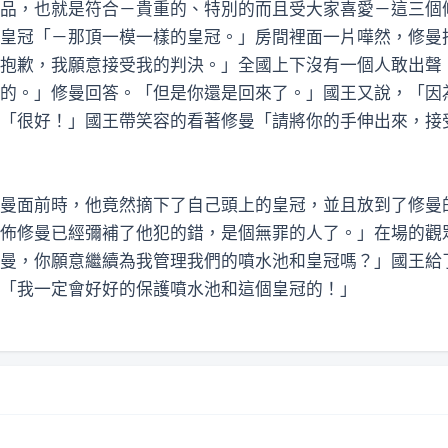
品，也就是符合－貴重的、特別的而且受大家喜愛－這三個
皇冠「－那頂一模一樣的皇冠。」房間裡面一片嘩然，修曼
抱歉，我願意接受我的判決。」全國上下沒有一個人敢出聲
的。」修曼回答。「但是你還是回來了。」國王又說，「因
「很好！」國王帶笑容的看著修曼「請將你的手伸出來，接
面前時，他竟然摘下了自己頭上的皇冠，並且放到了修曼
佈修曼已經彌補了他犯的錯，是個無罪的人了。」在場的觀
曼，你願意繼續為我管理我們的噴水池和皇冠嗎？」國王給
「我一定會好好的保護噴水池和這個皇冠的！」