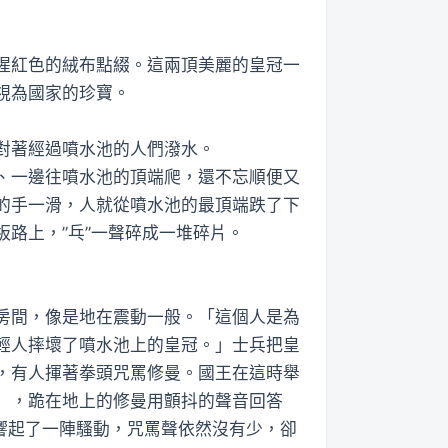
猩紅色的絨布點綴。這兩頂美麗的皇冠一
視為國家的珍寶。
對著經過噴水池的人們潑水。
、一邊往噴水池的頂端爬，還不忘順便又
的手一滑，人就從噴水池的最頂端跌了下
路上，”乓”一聲碎成一堆碎片。
房間，像是地在震動一般。「這個人是為
輕人摔壞了噴水池上的皇冠。」士兵把皇
，有人揮著拳頭咒罵修曼。國王在這時舉
」，跪在地上的修曼用顫抖的聲音回答
響起了一陣騷動，咒罵聲依然沒有少，卻