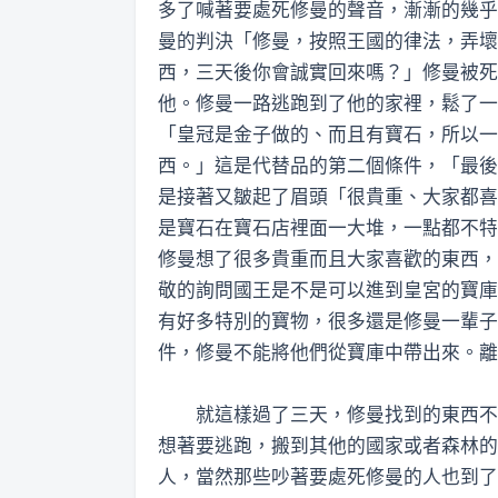
多了喊著要處死修曼的聲音，漸漸的幾乎
曼的判決「修曼，按照王國的律法，弄壞
西，三天後你會誠實回來嗎？」修曼被死
他。修曼一路逃跑到了他的家裡，鬆了一
「皇冠是金子做的、而且有寶石，所以一
西。」這是代替品的第二個條件，「最後
是接著又皺起了眉頭「很貴重、大家都喜
是寶石在寶石店裡面一大堆，一點都不特
修曼想了很多貴重而且大家喜歡的東西，
敬的詢問國王是不是可以進到皇宮的寶庫
有好多特別的寶物，很多還是修曼一輩子
件，修曼不能將他們從寶庫中帶出來。離
就這樣過了三天，修曼找到的東西不是
想著要逃跑，搬到其他的國家或者森林的
人，當然那些吵著要處死修曼的人也到了