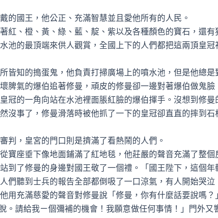
的國王，他公正、充滿智慧並且愛他所有的人民。
紅、橙、黃、綠、藍、靛、紫以及各種顏色的寶石，還有
水池的最頂端來供人觀賞，全國上下的人們都把這兩頂皇冠
皆知的搗蛋鬼，他負責打掃廣場上的噴水池，但是他總是
脾氣的爆伯追著修曼，頑皮的修曼卻一邊對著爆伯做鬼臉
皇冠的一角向站在水池裡面脹紅臉的爆伯揮手。沒想到修曼
然沒事了，修曼滑落時被他抓了一下的皇冠卻直直的摔到石板
判，皇宮的門口則是擠滿了看熱鬧的人們。
寶座垂下像地面鋪滿了紅地毯，他莊嚴的聲音充滿了整個
站到了修曼的身邊對國王敬了一個禮。「國王陛下，這個年
人們聽到士兵的報告全部都倒吸了一口涼氣，有人開始哭泣
他用充滿慈愛的聲音對修曼說「修曼，你有什麼話要說嗎？
脫。請給我ㄧ個彌補的機會！我願意做任何事情！」門外又