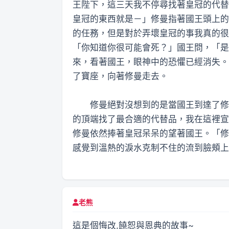
王陛下，這三天我不停尋找著皇冠的代替
皇冠的東西就是－」修曼指著國王頭上的
的任務，但是對於弄壞皇冠的事我真的很
「你知道你很可能會死？」國王問，「是
來，看著國王，眼神中的恐懼已經消失。
了寶座，向著修曼走去。
修曼絕對沒想到的是當國王到達了修曼
的頂端找了最合適的代替品，我在這裡宣
修曼依然捧著皇冠呆呆的望著國王。「修
感覺到溫熱的淚水克制不住的流到臉頰上
老熊
這是個悔改,饒恕與恩典的故事~