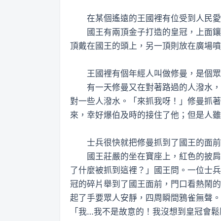
在某個遙遠的王國裡有位受到人民愛戴
國王有兩頂金子打造的皇冠，上面鑲著
頂戴在國王的頭上，另一頂則放在廣場噴
王國裡有個年經人叫做修曼，是個眾所
有一天修曼又在對著路過的人潑水，壞
對一些人潑水。「來抓我呀！」修曼抓著
來，幸好爆伯及時的接住了他；但是人雖
士兵很快就把修曼抓到了國王的面前審
國王莊嚴的坐在寶座上，紅色的披肩從
了什麼被抓到這裡？」國王問。一位士兵
冠的碎片舉到了國王面前，門口看熱鬧的
起了手要眾人安靜，四周瞬間鴉雀無聲。
「我…我不是故意的！我沒想到皇冠會鬆