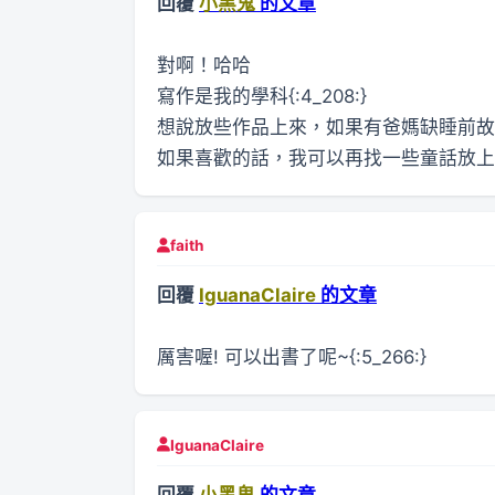
回覆
小黑鬼
的文章
對啊！哈哈
寫作是我的學科{:4_208:}
想說放些作品上來，如果有爸媽缺睡前故
如果喜歡的話，我可以再找一些童話放上
faith
回覆
IguanaClaire
的文章
厲害喔! 可以出書了呢~{:5_266:}
IguanaClaire
回覆
小黑鬼
的文章