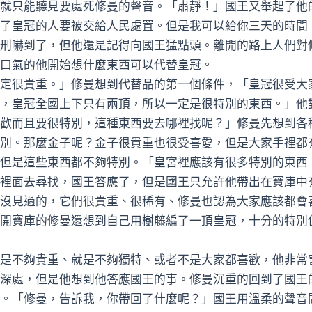
就只能聽見要處死修曼的聲音。「肅靜！」國王又舉起了他
了皇冠的人要被交給人民處置。但是我可以給你三天的時間
刑嚇到了，但他還是記得向國王猛點頭。離開的路上人們對
口氣的他開始想什麼東西可以代替皇冠。
定很貴重。」修曼想到代替品的第一個條件，「皇冠很受大
，皇冠全國上下只有兩頂，所以一定是很特別的東西。」他
歡而且要很特別，這種東西要去哪裡找呢？」修曼先想到各
別。那麼金子呢？金子很貴重也很受喜愛，但是大家手裡都
但是這些東西都不夠特別。「皇宮裡應該有很多特別的東西
裡面去尋找，國王答應了，但是國王只允許他帶出在寶庫中
沒見過的，它們很貴重、很稀有、修曼也認為大家應該都會
開寶庫的修曼還想到自己用樹藤編了一頂皇冠，十分的特別
不夠貴重、就是不夠獨特、或者不是大家都喜歡，他非常
深處，但是他想到他答應國王的事。修曼沉重的回到了國王
。「修曼，告訴我，你帶回了什麼呢？」國王用溫柔的聲音