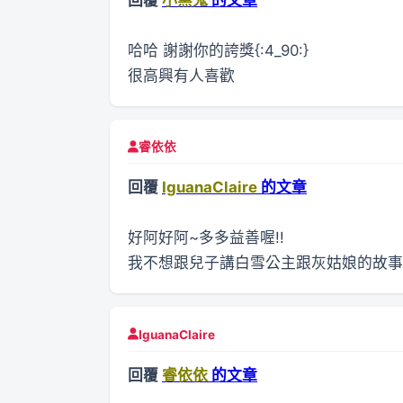
哈哈 謝謝你的誇獎{:4_90:}
很高興有人喜歡
睿依依
回覆
IguanaClaire
的文章
好阿好阿~多多益善喔!!
我不想跟兒子講白雪公主跟灰姑娘的故事.....{
IguanaClaire
回覆
睿依依
的文章