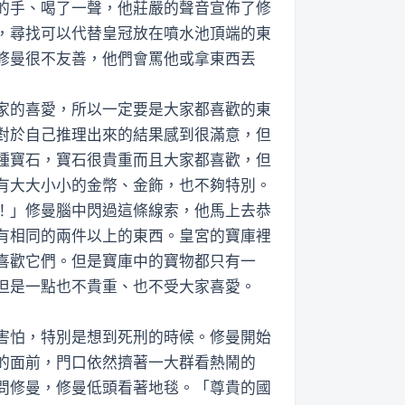
的手、喝了一聲，他莊嚴的聲音宣佈了修
，尋找可以代替皇冠放在噴水池頂端的東
修曼很不友善，他們會罵他或拿東西丟
家的喜愛，所以一定要是大家都喜歡的東
對於自己推理出來的結果感到很滿意，但
種寶石，寶石很貴重而且大家都喜歡，但
有大大小小的金幣、金飾，也不夠特別。
！」修曼腦中閃過這條線索，他馬上去恭
有相同的兩件以上的東西。皇宮的寶庫裡
喜歡它們。但是寶庫中的寶物都只有一
但是一點也不貴重、也不受大家喜愛。
害怕，特別是想到死刑的時候。修曼開始
的面前，門口依然擠著一大群看熱鬧的
問修曼，修曼低頭看著地毯。「尊貴的國