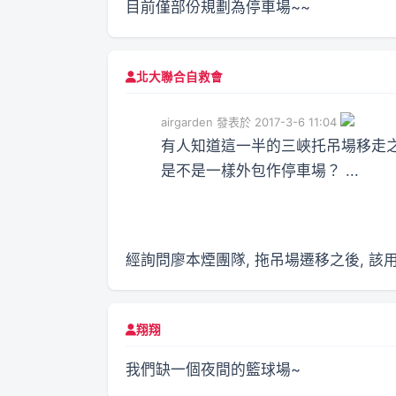
目前僅部份規劃為停車場~~
北大聯合自救會
airgarden 發表於 2017-3-6 11:04
有人知道這一半的三峽托吊場移走
是不是一樣外包作停車場？ ...
經詢問廖本煙團隊, 拖吊場遷移之後, 該
翔翔
我們缺一個夜間的籃球場~