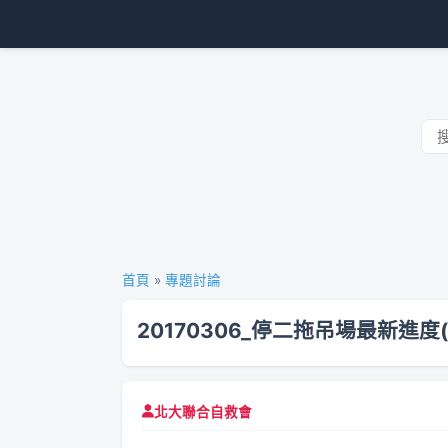
首頁
»
專題討論
20170306_停二拖吊場最新進度
北大聯合自救會