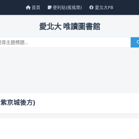
首頁
便利貼(搖搖樂)
愛北大FB
愛北大 唯讀圖書館
(紫京城後方)