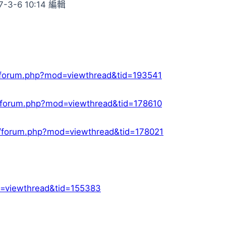
3-6 10:14 編輯
w/forum.php?mod=viewthread&tid=193541
tw/forum.php?mod=viewthread&tid=178610
tw/forum.php?mod=viewthread&tid=178021
d=viewthread&tid=155383