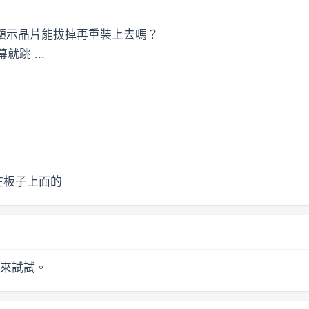
問顯示晶片能拔掉再重裝上去嗎？
跳 ...
在板子上面的
我來試試。