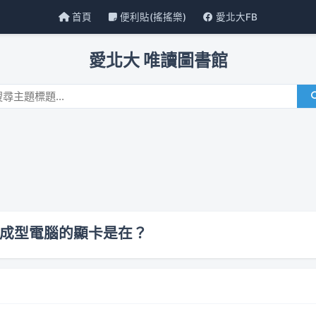
首頁
便利貼(搖搖樂)
愛北大FB
愛北大 唯讀圖書館
體成型電腦的顯卡是在？