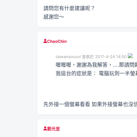
請問您有什麼建議呢？
感謝您～
ChaoChin
taiwansocool 發表於 2017-4-24 14:50
喔喔喔，謝謝為我解答，....那請
我這台的症狀是： 電腦玩到一半螢幕就
先外接一個螢幕看看 如果外接螢幕也沒信
劉光豈