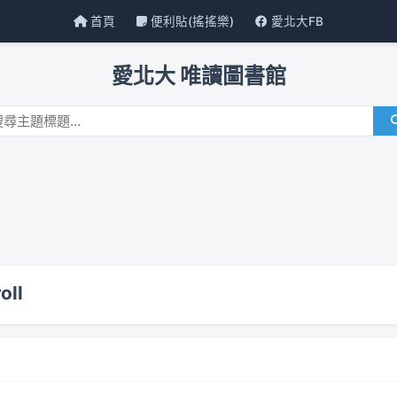
首頁
便利貼(搖搖樂)
愛北大FB
愛北大 唯讀圖書館
oll