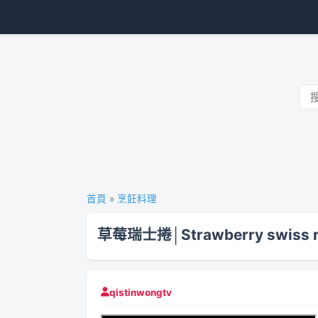
首頁
»
烹飪料理
草莓瑞士捲│Strawberry swiss r
qistinwongtv