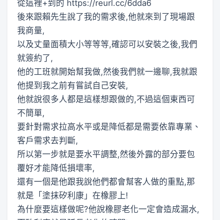
從這裡+到的 https://reurl.cc/6dda6
後來跟賴先生說了我的需求後,他就來到了現場跟
我商量,
以及丈量面積大小等等等,確認可以安裝之後,我們
就簽約了,
他的工班就開始幫我做,然後我們就一邊聊,我就跟
他提到我之前有嘗試自己安裝,
他就說很多人都是這樣想跟做的,不過這個東西可
不簡單,
要針對需求拉高水平或是降低都是需要依靠專業、
客戶需求去判斷,
所以第一步就是要水平調整,然後外露的部分要包
覆好才能降低損壞率,
還有一個是他跟我說他們都會幫客人做的重點,那
就是「塗抹矽利康」在橡膠上!
為什麼要這樣做呢?他說橡膠老化一定會造成漏水,