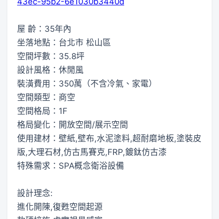
43ec-95b2-6e1030b3440d
屋 齡：35年內
坐落地點：台北市 松山區
空間坪數：35.8坪
設計風格：休閒風
裝潢費用：350萬（不含冷氣、家電）
空間類型：商空
空間格局：1F
格局變化：開放空間/展示空間
使用建材：壁紙,壁布,水泥塗料,超耐磨地板,塗裝皮
版,大理石材,仿古馬賽克,FRP,鍍鈦仿古漆
特殊需求：SPA概念衛浴設備
設計理念:
進化開陳,復甦空間起源