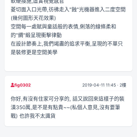
軟硬接施,虛實視覺感官
菱切面入口光帶,彷彿走入"蝕"光機器進入二度空間
(幾何圖形天花效果)
空間每一處賦與童話般的表情,俐落的線條柔和
的"綢"緞呈現衝擊律動
在設計節奏上,我們竭盡的追求平衡,呈現的不單只
是裝修更是空間美學
2019-04-11 11:45 · 2樓
fig0302
你好,有沒有住家可分享的, 話又說回來這樣子的裝
潢350萬,是不是有點貴~~(私個人意見,沒有要筆
戰) 也許我不太識貨