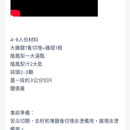
4-6人份材料
大雞腿1隻切塊+雞翅1根
蔭鳳梨一大湯瓢
蔭鳳梨汁2大匙
蒜頭2-3顆
薑一段約3公分切片
鹽適量
事前準備：
苦瓜切開，去籽和薄膜後切塊汆燙備用，雞塊汆燙
備用。