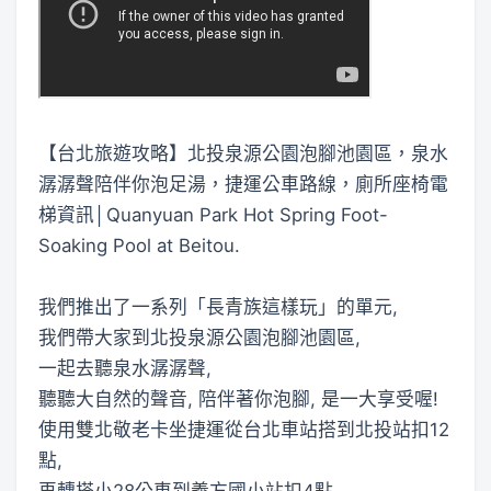
【台北旅遊攻略】北投泉源公園泡腳池園區，泉水
潺潺聲陪伴你泡足湯，捷運公車路線，廁所座椅電
梯資訊│Quanyuan Park Hot Spring Foot-
Soaking Pool at Beitou.
我們推出了一系列「長青族這樣玩」的單元,
我們帶大家到北投泉源公園泡腳池園區,
一起去聽泉水潺潺聲,
聽聽大自然的聲音, 陪伴著你泡腳, 是一大享受喔!
使用雙北敬老卡坐捷運從台北車站搭到北投站扣12
點,
再轉搭小28公車到義方國小站扣4點,