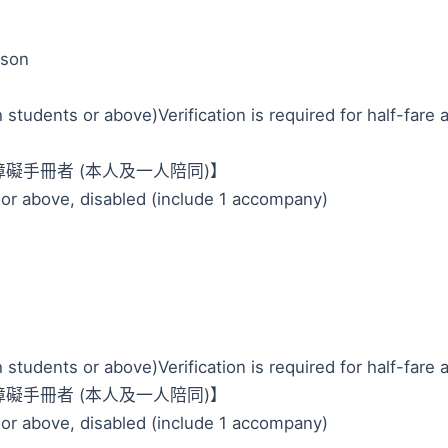
son
nts or above)Verification is required for half-fare ap
障礙手冊者 (本人及一人陪同)】
 or above, disabled (include 1 accompany)
nts or above)Verification is required for half-fare ap
障礙手冊者 (本人及一人陪同)】
 or above, disabled (include 1 accompany)