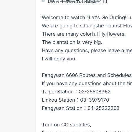
※【購買半票請出示相關證件】
Welcome to watch "Let's Go Outing!" u
We are going to Chungshe Tourist Flo
There are many colorful lily flowers.
The plantation is very big.
Have any questions, please leave a m
I will reply you.
Fengyuan 6606 Routes and Schedule
If you have any questions about the ti
Taipei Station：02-25508362
Linkou Station：03-3979170
Fengyuan Station：04-25222203
Turn on CC subtitles,