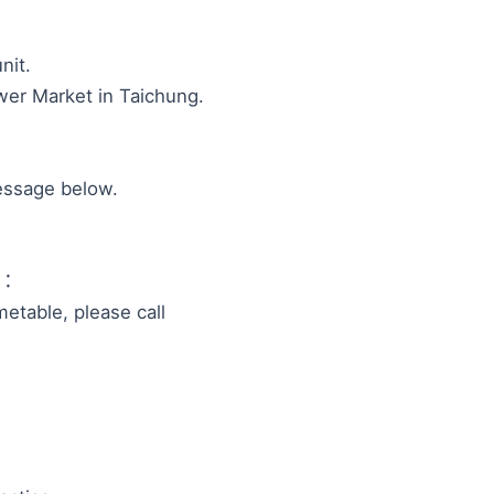
nit.
wer Market in Taichung.
essage below.
s：
metable, please call