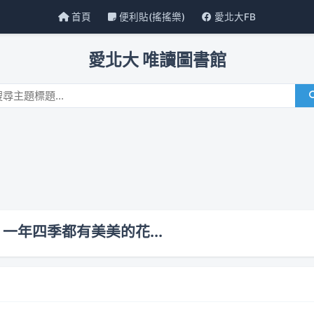
首頁
便利貼(搖搖樂)
愛北大FB
愛北大 唯讀圖書館
年四季都有美美的花...