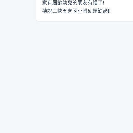
家有屆齡幼兒的朋友有福了!
聽說三峽五寮國小附幼還缺額!!