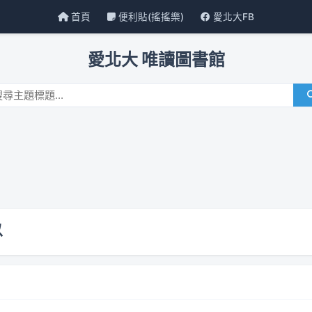
首頁
便利貼(搖搖樂)
愛北大FB
愛北大 唯讀圖書館
以