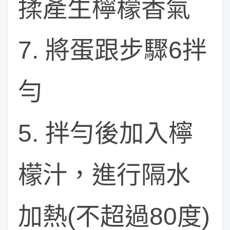
揉產生檸檬香氣
7. 將蛋跟步驟6拌
勻
5. 拌勻後加入檸
檬汁，進行隔水
加熱(不超過80度)