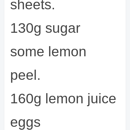
sheets.
130g sugar
some lemon
peel.
160g lemon juice
eggs