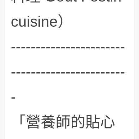
cuisine）
-----------------------
-----------------------
-
「營養師的貼心