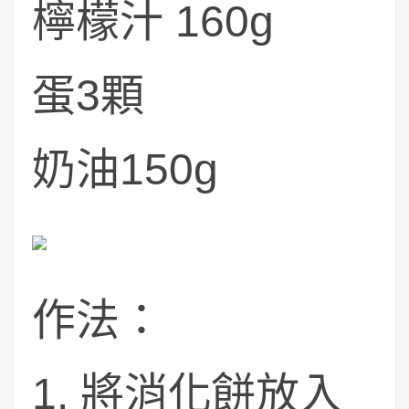
檸檬汁 160g
蛋3顆
奶油150g
作法：
1. 將消化餅放入