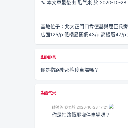
🔧 本文章最後由 酷气米 於 2020-10-28 
基地位子：北大正門口肯德基與屈臣氏旁
店面125/p 低樓層開價43/p 高樓層4
帥帥爸
你是指路衝那塊停車場嗎？
酷气米
帥帥爸 發表於 2020-10-28 17:21
你是指路衝那塊停車場嗎？