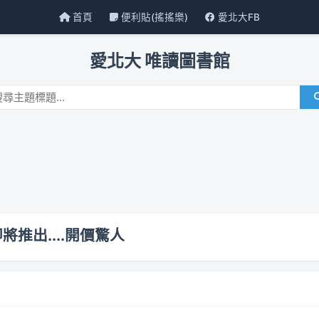
首頁
便利貼(搖搖樂)
愛北大FB
愛北大 唯讀圖書館
推出....開價驚人