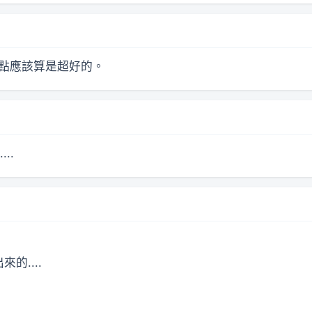
地點應該算是超好的。
..
的....