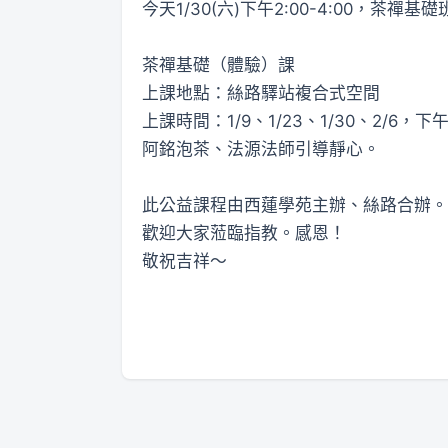
今天
1/30(
六
)
下午
2:00-4:00
，茶禪基礎
茶禪基礎（體驗）課
上課地點：絲路驛站複合式空間
上課時間：
1/9
、
1/23
、
1/30
、
2/6
，下
阿銘泡茶、法源法師引導靜心。
此公益課程由西蓮學苑主辦、絲路合辦。
歡迎大家蒞臨指教。感恩！
敬祝吉祥～