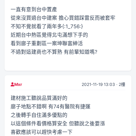
一直有意到台中置產
從來沒買過台中建案 擔心買錯踩雷反而被套牢
不知不覺就看了兩年多{:1_756:}
近期台中熱區覺得北屯滿想下手的
看到廍子重劃區一案坤聯富紳活
不過對這建商也不算熟 有前輩知道嗎?
2021-11-19 13:03 · 2樓
Mxr
建材施工聽說品質滿好的
廍子地點不錯啊 有74有醫院有捷運
之後轉手自住滿多優點的
以這個條件看價格算安全 但聽說之後要漲
喜歡應該可以趕快考慮一下