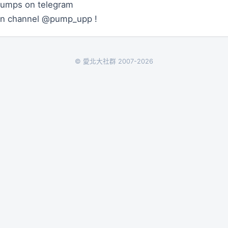
pumps on telegram
oin channel @pump_upp !
© 愛北大社群 2007-2026