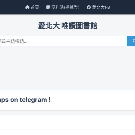
首頁
便利貼(搖搖樂)
愛北大FB
愛北大 唯讀圖書館
ps on telegram !