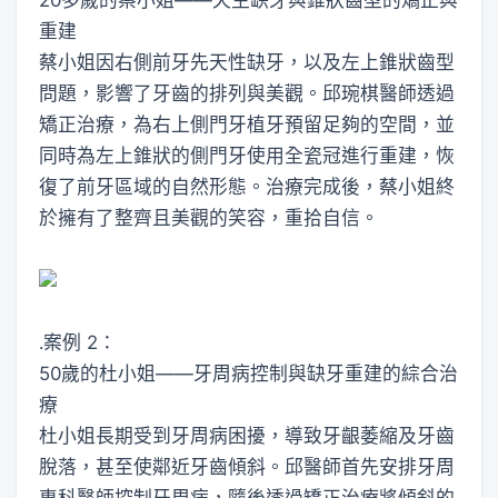
重建
蔡小姐因右側前牙先天性缺牙，以及左上錐狀齒型
問題，影響了牙齒的排列與美觀。邱琬棋醫師透過
矯正治療，為右上側門牙植牙預留足夠的空間，並
同時為左上錐狀的側門牙使用全瓷冠進行重建，恢
復了前牙區域的自然形態。治療完成後，蔡小姐終
於擁有了整齊且美觀的笑容，重拾自信。
․案例 2：
50歲的杜小姐——牙周病控制與缺牙重建的綜合治
療
杜小姐長期受到牙周病困擾，導致牙齦萎縮及牙齒
脫落，甚至使鄰近牙齒傾斜。邱醫師首先安排牙周
專科醫師控制牙周病，隨後透過矯正治療將傾斜的