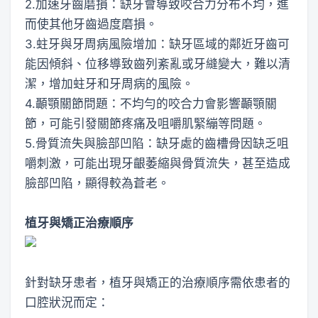
2.加速牙齒磨損：缺牙會導致咬合力分布不均，進
而使其他牙齒過度磨損。
3.蛀牙與牙周病風險增加：缺牙區域的鄰近牙齒可
能因傾斜、位移導致齒列紊亂或牙縫變大，難以清
潔，增加蛀牙和牙周病的風險。
4.顳顎關節問題：不均勻的咬合力會影響顳顎關
節，可能引發關節疼痛及咀嚼肌緊繃等問題。
5.骨質流失與臉部凹陷：缺牙處的齒槽骨因缺乏咀
嚼刺激，可能出現牙齦萎縮與骨質流失，甚至造成
臉部凹陷，顯得較為蒼老。
植牙與矯正治療順序
針對缺牙患者，植牙與矯正的治療順序需依患者的
口腔狀況而定：