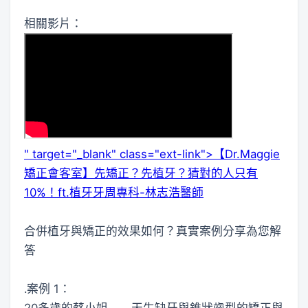
相關影片：
" target="_blank" class="ext-link">【Dr.Maggie
矯正會客室】先矯正？先植牙？猜對的人只有
10%！ft.植牙牙周專科-林志浩醫師
合併植牙與矯正的效果如何？真實案例分享為您解
答
․案例 1：
20多歲的蔡小姐——天生缺牙與錐狀齒型的矯正與