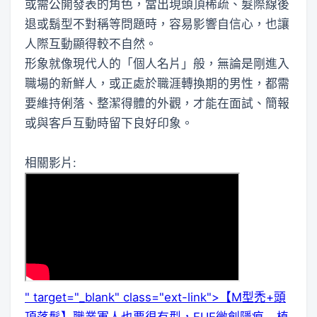
或需公開發表的角色，當出現頭頂稀疏、髮際線後
退或鬍型不對稱等問題時，容易影響自信心，也讓
人際互動顯得較不自然。
形象就像現代人的「個人名片」般，無論是剛進入
職場的新鮮人，或正處於職涯轉換期的男性，都需
要維持俐落、整潔得體的外觀，才能在面試、簡報
或與客戶互動時留下良好印象。
相關影片:
" target="_blank" class="ext-link">【M型禿+頭
頂落髮】職業軍人也要很有型，FUE微創隱痕 - 植