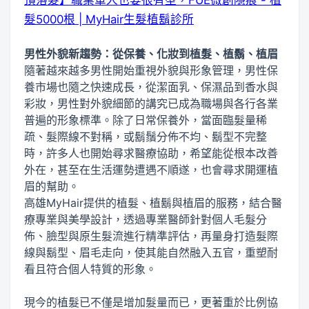
髮5000根 | MyHair生髮植鬍診所
男性外貌新趨勢：從保養、化妝到植髮、植鬍
、植眉
隨著越來越多男性開始重視外貌與形象管理，男性保
養市場也隨之快速成長，從潔面乳、保濕品到香水與
彩妝，男性對外貌細節的講究已成為職場與各行各業
普遍的形象標準。除了日常保養外，當面臨髮量稀
疏、髮際線不對稱，或鬍鬚分佈不均、鬍型不完整
時，許多人也開始尋求醫療協助，希望能從根本改善
外在，甚至在生活運勢遭遇不順遂，也會尋求開運植
眉的幫助。
高雄MyHair提供的植髮、植鬍與植眉的服務，結合醫
療專業與美學設計，透過專業醫師針對個人毛髮分
佈、臉型與原生髮流進行精準評估，再量身打造髮際
線與鬍型、眉毛走向，使其能自然融入五官，重塑耐
看且符合個人特質的形象。
現今的植髮已不僅是增加髮量而已，更著重於比例協