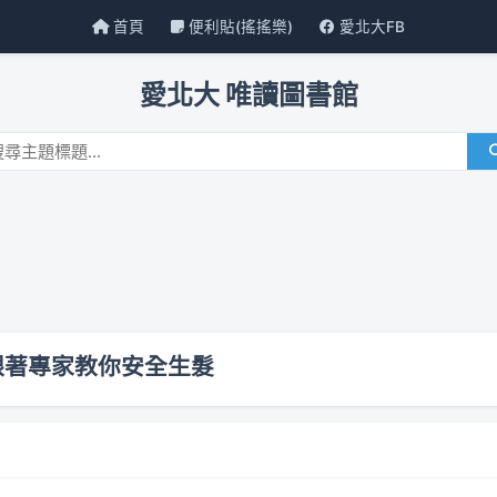
首頁
便利貼(搖搖樂)
愛北大FB
愛北大 唯讀圖書館
跟著專家教你安全生髮