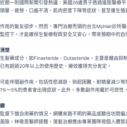
近期一則國際新聞引發熱議：美國26歲男子透過遠距醫療
頭暈、疲勞、口齒不清、肌肉密度下降等症狀，甚至連生殖
作用的髮友卻步。然而，專門治療禿頭的台北MyHair診所
監控下，才能確保生髮療程既安全又安心，帶來預期中的自
清楚
成分，如Finasteride、Dutasteride，主要是藉
已有超過20年以上的使用歷史，療效獲得充分肯定。
可能伴隨副作用，包括性慾減退、勃起困難、射精量減少等
1%～5%的患者會出現症狀。此外，多數副作用屬於可逆性
鍵
監督下擅自用藥的情況。網購來路不明的藥品或聽信坊間偏
風險。林敬恩醫師提醒，落髮治療應由專業團隊視個人體質