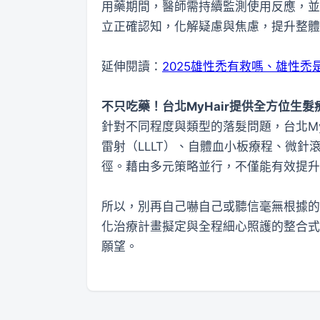
用藥期間，醫師需持續監測使用反應，並
立正確認知，化解疑慮與焦慮，提升整體
延伸閱讀：
2025雄性禿有救嗎、雄性禿
不只吃藥！台北
MyHair
提供全方位生髮
針對不同程度與類型的落髮問題，台北My
雷射（LLLT）、自體血小板療程、微
徑。藉由多元策略並行，不僅能有效提升
所以，別再自己嚇自己或聽信毫無根據的
化治療計畫擬定與全程細心照護的整合式
願望。