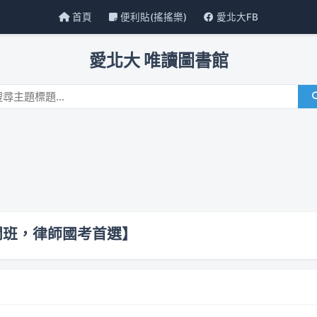
首頁
便利貼(搖搖樂)
愛北大FB
愛北大 唯讀圖書館
開班，律師國考首選】