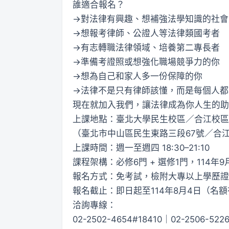
誰適合報名？
→對法律有興趣、想補強法學知識的社會
→想報考律師、公證人等法律類國考者
→有志轉職法律領域、培養第二專長者
→準備考證照或想強化職場競爭力的你
→想為自己和家人多一份保障的你
→法律不是只有律師該懂，而是每個人都
現在就加入我們，讓法律成為你人生的助
上課地點：臺北大學民生校區／合江校區
（臺北市中山區民生東路三段67號／合江
上課時間：週一至週四 18:30–21:10
課程架構：必修6門 + 選修1門，114年
報名方式：免考試，檢附大專以上學歷證
報名截止：即日起至114年8月4日（名
洽詢專線：
02-2502-4654#18410｜02-2506-522