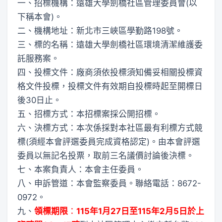
一、招標機構：遠雄大學劍橋社區管理委員會(以
下稱本會)。
二、機構地址：新北市三峽區學勤路198號。
三、標的名稱：遠雄大學劍橋社區環境清潔維護委
託服務案。
四、投標文件：廠商須依投標須知備妥相關投標資
格文件投標，投標文件有效期自投標時起至開標日
後30日止。
五、招標方式：本招標案採公開招標。
六、決標方式：本次係採對本社區最有利標方式競
標(須經本會評選委員完成資格認定)。由本會評選
委員以無記名投票，取前三名議價討論後決標。
七、本案負責人：本會主任委員。
八、申訴管道：本會監察委員。聯絡電話：8672-
0972。
九、
領標期限
：
115年1月27日至115年2月5日於上