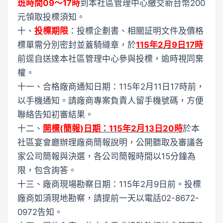
班時間09～17時
到本社區管理中心繳交新台幣200
元領取投標須知。
十、
投標期限
：投標企劃書、相關証明文件及價格
標單需分別密封並蓋騎縫章，於
115年2月9日17時
前逕自送達本社區管理中心參與投標，逾時視同棄
權。
十一、合格廠商通知日期：115年2月11日17時前，
以手機通知。請廠商專案負責人留手機號碼，方便
聯絡告知初審結果。
十二、
開標(簡報)日期：115年2月13日20時
於本
社區宴會廳辦理廠商簡報說明，公開聽取及審議各
家公司簡報與決選，各公司簡報時間以15分鐘為
限，包含詢答。
十三、廠商現場勘察日期：115年2月9日前。投標
廠商如須現地勘察，請提前一天以電話02-8672-
0972告知。