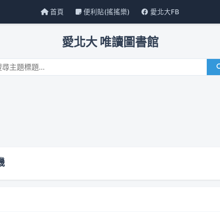
首頁
便利貼(搖搖樂)
愛北大FB
愛北大 唯讀圖書館
機