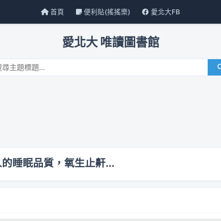
首頁
便利貼(搖搖樂)
愛北大FB
愛北大 唯讀圖書館
睡眠品質，氧生止鼾...