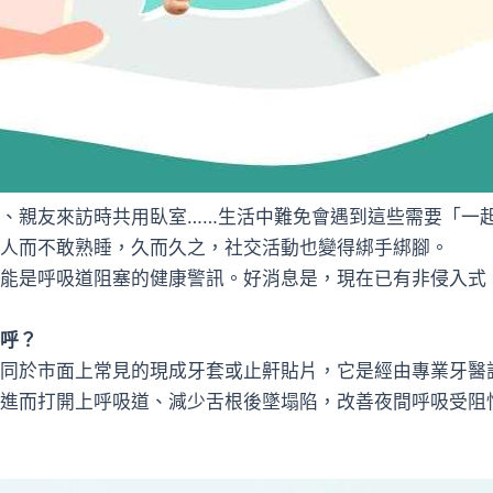
、親友來訪時共用臥室……生活中難免會遇到這些需要「一
人而不敢熟睡，久而久之，社交活動也變得綁手綁腳。
能是呼吸道阻塞的健康警訊。好消息是，現在已有非侵入式
呼？
同於市面上常見的現成牙套或止鼾貼片，它是經由專業牙醫
進而打開上呼吸道、減少舌根後墜塌陷，改善夜間呼吸受阻