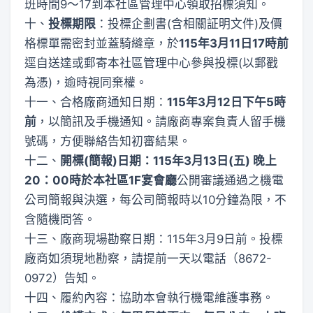
班時間9～17到本社區管理中心領取招標須知。
十、
投標期限
：投標企劃書(含相關証明文件)及價
格標單需密封並蓋騎縫章，於
115
年3月11日17時前
逕自送達或郵寄本社區管理中心參與投標(以郵戳
為憑)，逾時視同棄權。
十一、合格廠商通知日期：
115
年3月12日下午5時
前
，以簡訊及手機通知。請廠商專案負責人留手機
號碼，方便聯絡告知初審結果。
十二、
開標(簡報)日期：
115
年3月13日(五) 晚上
20：00時於本社區1F宴會廳
公開審議通過之機電
公司簡報與決選，每公司簡報時以10分鐘為限，不
含隨機問答。
十三、廠商現場勘察日期：115年3月9日前。投標
廠商如須現地勘察，請提前一天以電話（8672-
0972）告知。
十四、履約內容：協助本會執行機電維護事務。