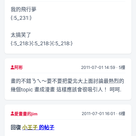
我的飛行夢
{:5_231:}
太搞笑了
{:5_218:}{:5_218:}{:5_218:}
2011-07-01 14:59 · 5樓
阿彬
畫的不錯ㄋㄟ～要不要把愛北大上面討論最熱烈的
幾個topic 畫成漫畫 這樣應該會很吸引人！ 呵呵.
2011-07-01 16:01 · 6樓
愛畫畫的jim
回復
小王子
的帖子