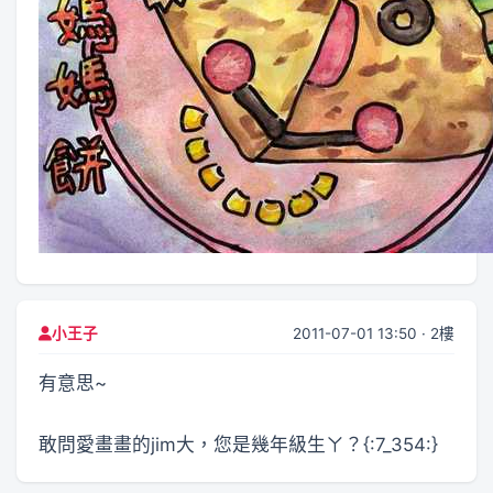
2011-07-01 13:50 · 2樓
小王子
有意思~
敢問愛畫畫的jim大，您是幾年級生ㄚ？{:7_354:}