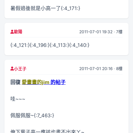
暑假過後就是小高一了{:4_171:}
2011-07-01 19:32 · 7樓
歐陽
{:4_121:}{:4_196:}{:4_113:}{:4_140:}
2011-07-01 20:16 · 8樓
小王子
回復
愛畫畫的jim
的帖子
哇~~~
佩服佩服~{:7_463:}
俺下輩子高一應該也畫不出來ㄚ~