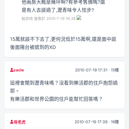
他兩房大概是幾坪啊?有參考售價嗎?還
是有人去談過了,瀝青味令人怯步?
柏非特 發表於 2010-7-19 16:38
15萬就談不下去了,更何況低於15萬啊,還是面中庭
後面陽台被遮到的XD
2010-07-19 17:31 · 15樓
cacle
這裡會聞到瀝青味嗎？沒看到樂活郡的住戶抱怨過
耶。
有樂活郡和世界公園的住戶能幫忙回答嗎？
2010-07-19 17:39 · 16樓
母老虎