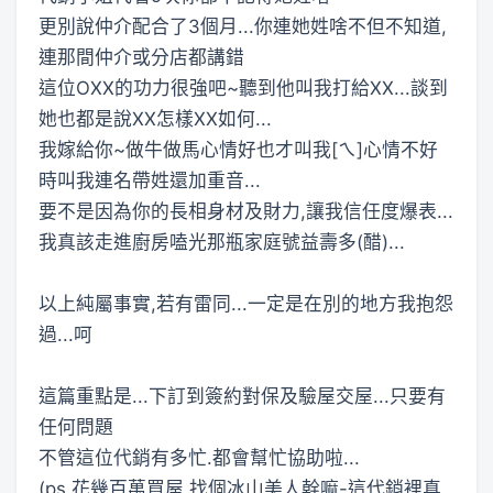
更別說仲介配合了3個月...你連她姓啥不但不知道,
連那間仲介或分店都講錯
這位OXX的功力很強吧~聽到他叫我打給XX...談到
她也都是說XX怎樣XX如何...
我嫁給你~做牛做馬心情好也才叫我[ㄟ]心情不好
時叫我連名帶姓還加重音...
要不是因為你的長相身材及財力,讓我信任度爆表...
我真該走進廚房嗑光那瓶家庭號益壽多(醋)...
以上純屬事實,若有雷同...一定是在別的地方我抱怨
過...呵
這篇重點是...下訂到簽約對保及驗屋交屋...只要有
任何問題
不管這位代銷有多忙.都會幫忙協助啦...
(ps,花幾百萬買屋,找個冰山美人幹嘛-這代銷裡真