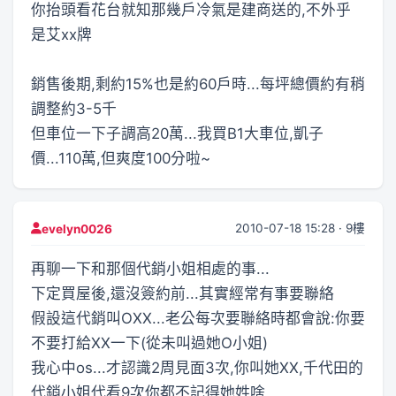
你抬頭看花台就知那幾戶冷氣是建商送的,不外乎
是艾xx牌
銷售後期,剩約15%也是約60戶時...每坪總價約有稍
調整約3-5千
但車位一下子調高20萬...我買B1大車位,凱子
價...110萬,但爽度100分啦~
2010-07-18 15:28 · 9樓
evelyn0026
再聊一下和那個代銷小姐相處的事...
下定買屋後,還沒簽約前...其實經常有事要聯絡
假設這代銷叫OXX...老公每次要聯絡時都會說:你要
不要打給XX一下(從未叫過她O小姐)
我心中os...才認識2周見面3次,你叫她XX,千代田的
代銷小姐代看9次你都不記得她姓啥