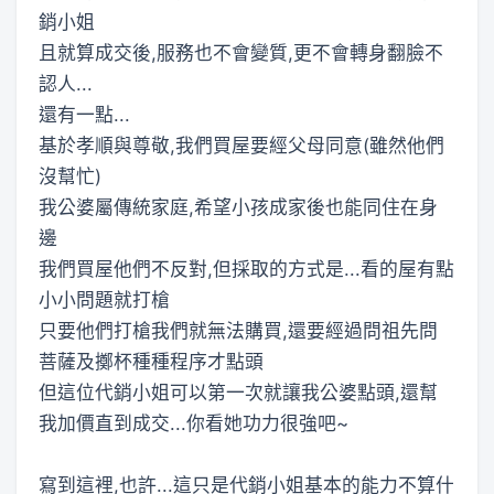
銷小姐
且就算成交後,服務也不會變質,更不會轉身翻臉不
認人...
還有一點...
基於孝順與尊敬,我們買屋要經父母同意(雖然他們
沒幫忙)
我公婆屬傳統家庭,希望小孩成家後也能同住在身
邊
我們買屋他們不反對,但採取的方式是...看的屋有點
小小問題就打槍
只要他們打槍我們就無法購買,還要經過問祖先問
菩薩及擲杯種種程序才點頭
但這位代銷小姐可以第一次就讓我公婆點頭,還幫
我加價直到成交...你看她功力很強吧~
寫到這裡,也許...這只是代銷小姐基本的能力不算什