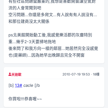
有些社區問題蠻嚴重的,我想是喜歡開窗讓空氣對
流的人會常聞到吧
空污問題...你還是多爬文...有人說有有人說沒有...
和那位建商沒太大關係
ps北美館開始動工後,我感覺樂活郡的灰塵特別
重...幾乎2-3天要掃地拖地
後來問了和我方向一樣的鄰居...她居然完全沒感覺
也(是藥師)...因為她早出晚歸且完全不開窗
2010-07-19 19:53 · 18樓
米迪歐
[b]
13#
cacle
[/b
你買啦!!!恭喜喔~~