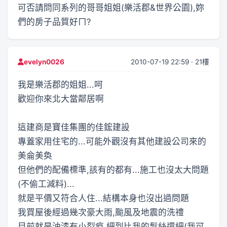
可否請問同系列的哥哥姐姐(樂活郡&世界公園),妳
們的房子品質好ㄇ?
2010-07-19 22:59 · 21樓
evelyn0026
我是樂活郡的姐姐...呵
歡迎你來北大當鄰居啊
這建商是寶佳集團的佳鋐建設
專蓋家用住宅的...可能外觀沒有其他建設公司來的
美侖美奐
但他們的配備標準,該有的都有...施工也沒太大問題
(不偷工減料)...
就是平價又符合人住...結構本身也沒出過問題
我買屋後經過幾次豪大雨,颱風及地震的洗禮
目前就是油漆有小裂痕,細到比我的髮絲還細(我可