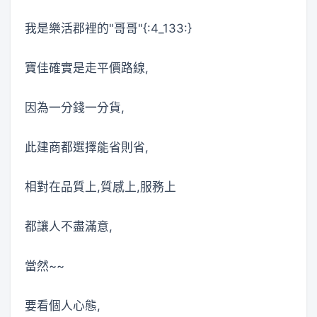
我是樂活郡裡的"哥哥"{:4_133:}
寶佳確實是走平價路線,
因為一分錢一分貨,
此建商都選擇能省則省,
相對在品質上,質感上,服務上
都讓人不盡滿意,
當然~~
要看個人心態,