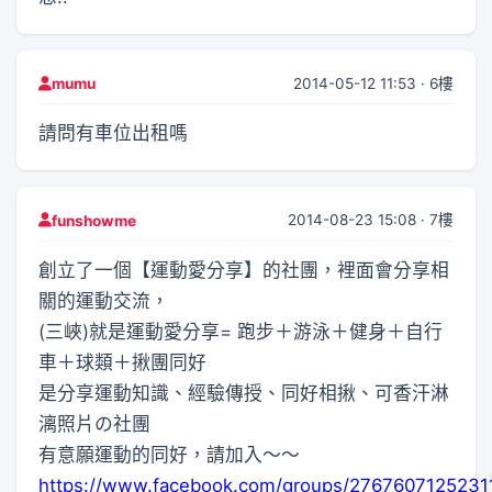
2014-05-12 11:53 · 6樓
mumu
請問有車位出租嗎
2014-08-23 15:08 · 7樓
funshowme
創立了一個【運動愛分享】的社團，裡面會分享相
關的運動交流，
(三峽)就是運動愛分享= 跑步＋游泳＋健身＋自行
車＋球類＋揪團同好
是分享運動知識、經驗傳授、同好相揪、可香汗淋
漓照片の社團
有意願運動的同好，請加入～～
https://www.facebook.com/groups/2767607125231