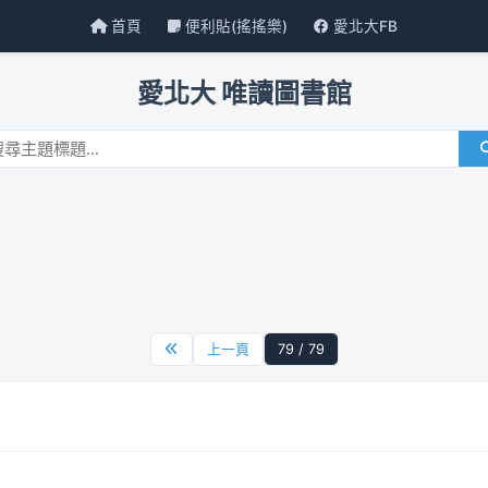
首頁
便利貼(搖搖樂)
愛北大FB
愛北大 唯讀圖書館
上一頁
79 / 79