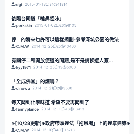
2015-01-13
31
11814
dgt
後陽台聞道「嗆鼻怪味」
2015-01-02
26
8105
porkskin
停二的將來也許可以這樣規劃-參考深坑公園的做法
2014-12-25
25
10466
C.M.W
有關停二和開放便道的問題,是不是請候選人簽...
2014-12-25
13
5000
kyy1971
「全成佛堂」的煙嗎？
2014-12-21
2
3530
dinowu
每天聞到化學味道 希望不要再聞到了
2014-12-11
46
16413
fannyplance
※[10/28更新]※政府帶頭違法「拖吊場」上的違章建築※
2014-12-10
48
15213
C.M.W