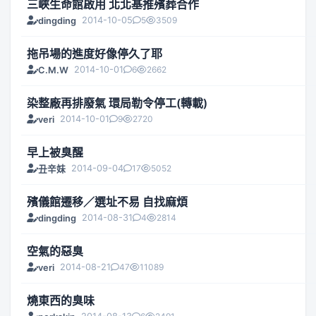
三峽生命館啟用 北北基推殯葬合作
2014-10-05
5
3509
dingding
拖吊場的進度好像停久了耶
2014-10-01
6
2662
C.M.W
染整廠再排廢氣 環局勒令停工(轉載)
2014-10-01
9
2720
veri
早上被臭醒
2014-09-04
17
5052
丑辛妹
殯儀館遷移／選址不易 自找麻煩
2014-08-31
4
2814
dingding
空氣的惡臭
2014-08-21
47
11089
veri
燒東西的臭味