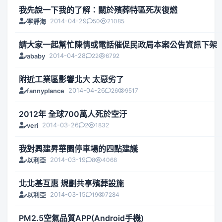
我先說一下我的了解：關於殯葬特區死灰復燃
2014-04-29
50
21085
寧靜海
請大家一起幫忙陳情或電話催促民政局本案公告資訊下架
2014-04-28
22
6792
ababy
附近工業區影響北大 太惡劣了
2014-04-26
26
9517
fannyplance
2012年 全球700萬人死於空汙
2014-03-26
2
1832
veri
我對興建昇華園停車場的四點建議
2014-03-19
8
4068
以利亞
北北基互惠 規劃共享殯葬設施
2014-03-15
19
7284
以利亞
PM2.5空氣品質APP(Android手機)