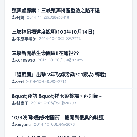
殯葬處標案，三峽殯葬特區重啟之路不遠
2014-11-29
28
8418
凡媽
三峽拖吊場進度說明(103年10月14日)
2014-10-19
12
7776
朱彥華老師
三峽新開幕生命園區!!在哪裡??
2014-10-08
34
14822
t0188930
「貓頭鷹」出擊 2年取締污染701家次(轉載)
2014-10-06
8
2714
veri
&quot;夜訪 &quot;祥玉染整場、西圳街~
2014-10-06
61
20793
林富子
10/3晚間9點多柑園街二段聞到很臭的味道
2014-10-06
9
2673
puyuma