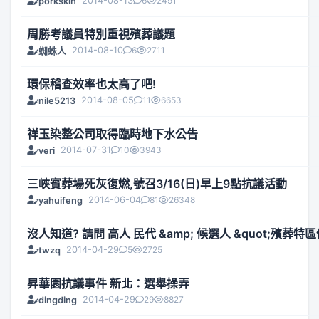
2014-08-13
6
2491
porkskin
周勝考議員特別重視殯葬議題
2014-08-10
6
2711
蜘蛛人
環保稽查效率也太高了吧!
2014-08-05
11
6653
nile5213
祥玉染整公司取得臨時地下水公告
2014-07-31
10
3943
veri
三峽賓葬場死灰復燃,號召3/16(日)早上9點抗議活動
2014-06-04
81
26348
yahuifeng
沒人知道? 請問 高人 民代 &amp; 候選人 &quot;殯葬特區
2014-04-29
5
2725
twzq
昇華園抗議事件 新北：選舉操弄
2014-04-29
29
8827
dingding