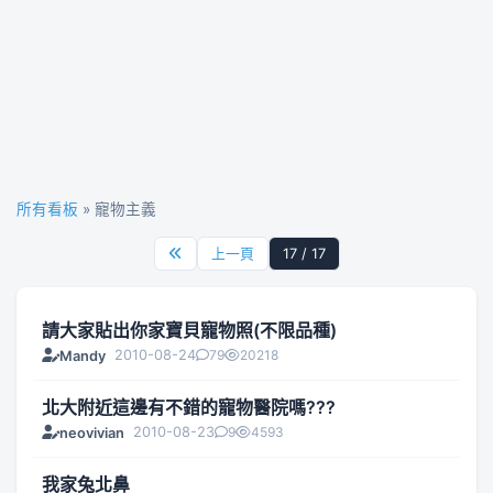
所有看板
» 寵物主義
上一頁
17 / 17
請大家貼出你家寶貝寵物照(不限品種)
2010-08-24
79
20218
Mandy
北大附近這邊有不錯的寵物醫院嗎???
2010-08-23
9
4593
neovivian
我家兔北鼻