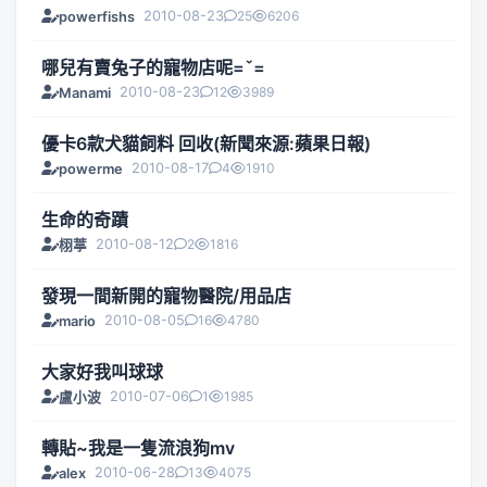
2010-08-23
25
6206
powerfishs
哪兒有賣兔子的寵物店呢=ˇ=
2010-08-23
12
3989
Manami
優卡6款犬貓飼料 回收(新聞來源:蘋果日報)
2010-08-17
4
1910
powerme
生命的奇蹟
2010-08-12
2
1816
栩葶
發現一間新開的寵物醫院/用品店
2010-08-05
16
4780
mario
大家好我叫球球
2010-07-06
1
1985
盧小波
轉貼~我是一隻流浪狗mv
2010-06-28
13
4075
alex