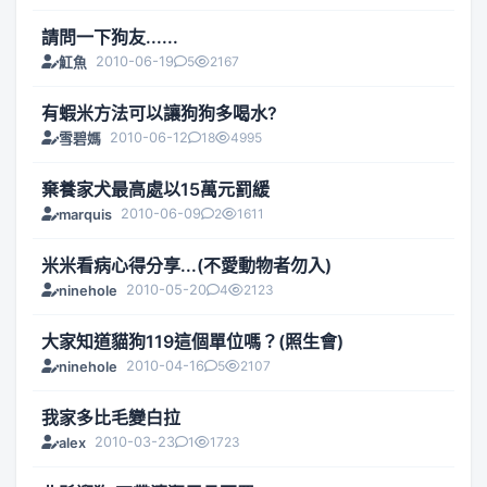
請問一下狗友......
2010-06-19
5
2167
魟魚
有蝦米方法可以讓狗狗多喝水?
2010-06-12
18
4995
雪碧媽
棄養家犬最高處以15萬元罰緩
2010-06-09
2
1611
marquis
米米看病心得分享...(不愛動物者勿入)
2010-05-20
4
2123
ninehole
大家知道貓狗119這個單位嗎？(照生會)
2010-04-16
5
2107
ninehole
我家多比毛變白拉
2010-03-23
1
1723
alex