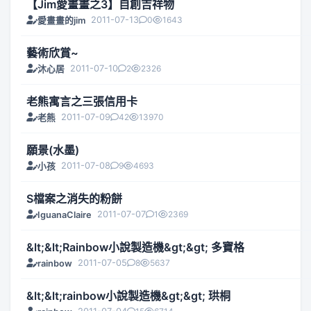
【Jim愛畫畫之3】自創吉祥物
2011-07-13
0
1643
愛畫畫的jim
藝術欣賞~
2011-07-10
2
2326
沐心居
老熊寓言之三張信用卡
2011-07-09
42
13970
老熊
願景(水墨)
2011-07-08
9
4693
小孩
S檔案之消失的粉餅
2011-07-07
1
2369
IguanaClaire
&lt;&lt;Rainbow小說製造機&gt;&gt; 多寶格
2011-07-05
8
5637
rainbow
&lt;&lt;rainbow小說製造機&gt;&gt; 珙桐