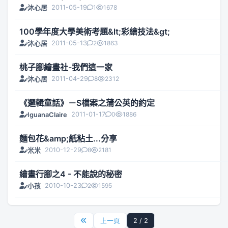
2011-05-19
1
1678
沐心居
100學年度大學美術考題&lt;彩繪技法&gt;
2011-05-13
2
1863
沐心居
桃子腳繪畫社-我們這一家
2011-04-29
8
2312
沐心居
《邏輯童話》－S檔案之蒲公英的約定
2011-01-17
0
1886
IguanaClaire
麵包花&amp;紙粘土...分享
2010-12-29
8
2181
米米
繪畫行腳之4 - 不能說的秘密
2010-10-23
2
1595
小孩
上一頁
2 / 2