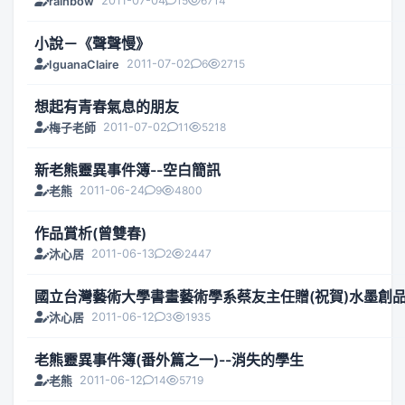
2011-07-04
15
6714
rainbow
小說－《聲聲慢》
2011-07-02
6
2715
IguanaClaire
想起有青春氣息的朋友
2011-07-02
11
5218
梅子老師
新老熊靈異事件簿--空白簡訊
2011-06-24
9
4800
老熊
作品賞析(曾雙春)
2011-06-13
2
2447
沐心居
國立台灣藝術大學書畫藝術學系蔡友主任贈(祝賀)水墨創
2011-06-12
3
1935
沐心居
老熊靈異事件簿(番外篇之一)--消失的學生
2011-06-12
14
5719
老熊