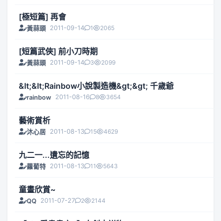
[極短篇] 再會
2011-09-14
1
2065
黃蒜頭
[短篇武俠] 前小刀時期
2011-09-14
3
2099
黃蒜頭
&lt;&lt;Rainbow小說製造機&gt;&gt; 千歲爺
2011-08-16
8
3654
rainbow
藝術賞析
2011-08-13
15
4629
沐心居
九二一...遺忘的記憶
2011-08-13
11
5643
蘿蔔特
童畫欣賞~
2011-07-27
2
2144
QQ