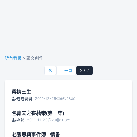
所有看板
» 藝文創作
上一頁
2 / 2
柔情三生
2011-12-29
6
2380
旺旺哥哥
包青天之審藸案(第一集)
2011-11-20
20
10321
老熊
老熊恩典事件簿--情書