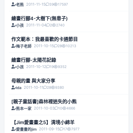
2011-11-15
39
17597
老熊
繪畫行腳4-大樹下(無患子)
2011-11-04
2
2740
小孩
作文範本：我最喜歡的卡通節目
2011-10-15
28
10213
梅子老師
繪畫行腳-太陽花記錄
2011-10-12
19
9352
小孩
母親的畫 與大家分享
2011-10-11
28
9380
ida
[親子童話書]森林裡迷失的小熊
2011-10-03
10
4666
熊本一家
【Jim愛畫畫之5】清境小綿羊
2011-09-15
17
7977
愛畫畫的jim