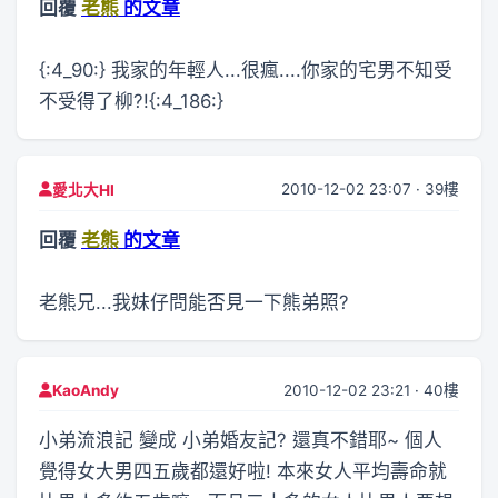
回覆
老熊
的文章
{:4_90:} 我家的年輕人...很瘋....你家的宅男不知受
不受得了柳?!{:4_186:}
2010-12-02 23:07 · 39樓
愛北大HI
回覆
老熊
的文章
老熊兄...我妹仔問能否見一下熊弟照?
2010-12-02 23:21 · 40樓
KaoAndy
小弟流浪記 變成 小弟婚友記? 還真不錯耶~ 個人
覺得女大男四五歲都還好啦! 本來女人平均壽命就