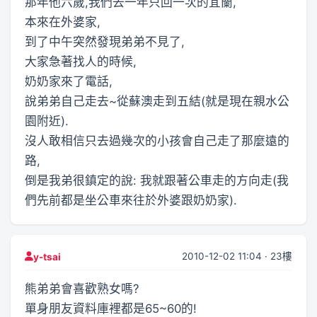
那年他六歲,我們去一年只回一次的宜蘭,
本來在外婆家,
到了中午突然發現弟弟不見了,
大家急著找人的時候,
奶奶家來了電話,
說弟弟自己走去~從蘇澳走到五結(就是現在親水公
園附近).
沒人敢相信只去過幾次的小孩會自己走了那麼遠的
路,
倒是我弟很鎮定的說: 我就跟著公車走的方向走(我
們先前都是坐公車來往於外婆跟奶奶家).
2010-12-02 11:04 · 23樓
y-tsai
熊弟弟會喜歡熟女嗎?
單身朋友資料庫裡都是65~60的!