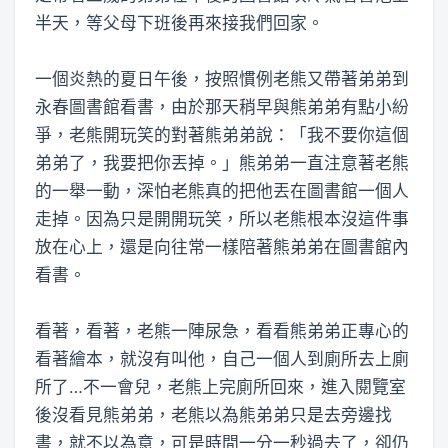
半天，等父母下班後再來接我們回家。
一個炎熱的夏日午後，按照慣例老熊又帶著弟弟到
永春圖書館看書，由於那天稍早與熊弟弟有點小紛
爭，老熊開玩笑的對著熊弟弟說：「我不要你這個
弟弟了，我要把你丟掉。」熊弟弟一直注意著老熊
的一舉一動，深怕老熊真的把他丟在圖書館一個人
走掉。因為只是開開玩笑，所以老熊根本沒這件事
放在心上，還是向往常一樣陪著熊弟弟在圖書館內
看書。
看著，看著，老熊一陣尿急，看看熊弟弟正專心的
看著繪本，就沒有叫他，自己一個人到廁所去上廁
所了…不一會兒，老熊上完廁所回來，進入閱覽室
後沒看見熊弟弟，老熊以為熊弟弟只是去旁邊找
書，就不以為意，可是時間一分一秒過去了，卻仍