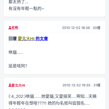
都太熟了...
有沒有年輕一點的~
2010-12-02 18:36 · 30樓
老熊
回覆
愛北大HI
的文章
咻貓.....
這是啥阿?
2010-12-02 19:30 · 31樓
愛北大HI
{:4_202:}咻貓......她愛貓,又愛搞笑....啊知...天曉
得年輕年在想啥???!! 她的fb名就叫這個名....