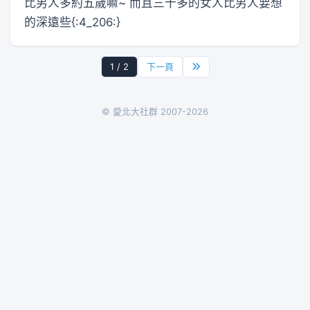
比男人多約五歲嘛~ 而且三十多的女人比男人要想
的深遠些{:4_206:}
1 / 2
下一頁
© 愛北大社群 2007-2026