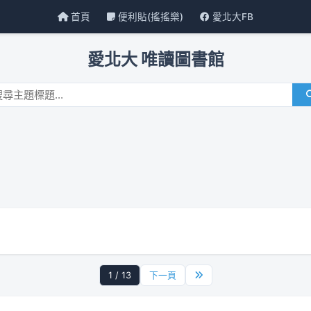
首頁
便利貼(搖搖樂)
愛北大FB
愛北大 唯讀圖書館
1 / 13
下一頁