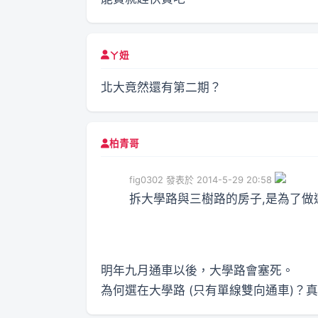
ㄚ妞
北大竟然還有第二期？
柏青哥
fig0302 發表於 2014-5-29 20:58
拆大學路與三樹路的房子,是為了做連
明年九月通車以後，大學路會塞死。
為何選在大學路 (只有單線雙向通車)？