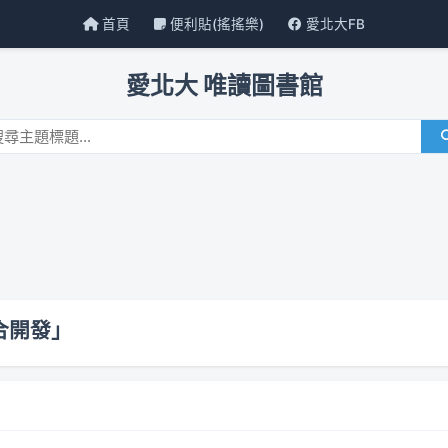
首頁
便利貼(搖搖樂)
愛北大FB
愛北大 唯讀圖書館
合開發」