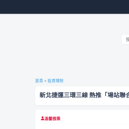
首頁
»
投資理財
新北捷運三環三線 熱推「場站聯
溫馨雅築