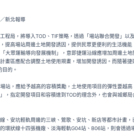
」
容玉／新北報導
工程局，將導入TOD、TIF策略，透過「場站聯合開發」以
，提高場站周邊土地開發誘因，提供民眾更便利的生活機能
為「大眾運輸導向發展機制」，意即捷運沿線應增加周邊土地
市計畫區應配合調整土地使用規畫，增加開發誘因。而隨著捷
的目的。
運場站，應給予越高的容積獎勵，土地使用項目的彈性要越高
」，指定開發項目和容積達到TOD的理念外，也會與城鄉局
線、安坑輕軌周邊的三峽、鶯歌、安坑、新店等都市計畫，已
的環狀線十四張機廠、淡海輕軌G04站、B06站，則會透過