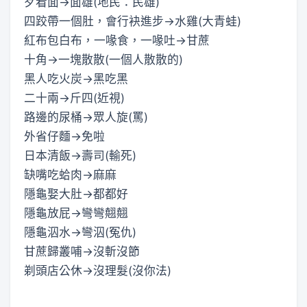
歹看面→面雄(地民：民雄)
四跤帶一個肚，會行袂進步→水雞(大青蛙)
紅布包白布，一喙食，一喙吐→甘蔗
十角→一塊散散(一個人散散的)
黑人吃火炭→黑吃黑
二十兩→斤四(近視)
路邊的尿桶→眾人旋(罵)
外省仔麵→免啦
日本清飯→壽司(輸死)
缺嘴吃蛤肉→麻麻
隱龜娶大肚→都都好
隱龜放屁→彎彎翹翹
隱龜泅水→彎泅(冤仇)
甘蔗歸叢哺→沒斬沒節
剃頭店公休→沒理髮(沒你法)