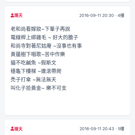
2016-09-11 20:30 · 4樓
理天
老和尚看嫁妝~下輩子再說
電線桿上綁雞毛 ~ 好大的膽子
和尚寺對著尼姑庵 ~沒事也有事
黃蓮樹下唱歌~苦中作樂
貓不吃鹹魚 ~假斯文
穩龜下樓梯 ~連滾帶爬
禿子打傘 ~無法無天
叫化子拾黃金~ 樂不可支
2016-09-11 20:43 · 5樓
理天