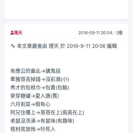
2016-09-11 20:04 · 2樓
理天
🔧 本文章最後由 理天 於 2016-9-11 20:06 編輯
有應公的童乩→講鬼話
牽豬哥丟掉錢→沒彩滫(小)
秀才的包袱巾→包書(包輸)
麥芽糖罐→愛人譙(罵)
六月割菜→假有心
阿兄住樓上→哥哥在上(高高在上)
老鼠沒洗澡→有鼠味(有趣味)
棺材底放炮→吵死人