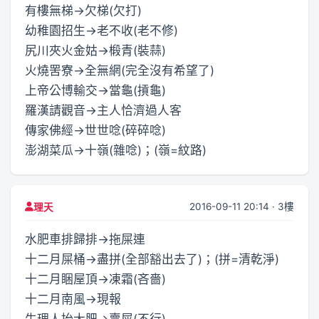
有樓無梯→欠梯(欠打)
幼稚園招生→老不收(老不修)
尻川夾火金姑→椴青(裝蒜)
火燒罟寮→全無網(完全沒有希望了)
上帝公博輸交→當龜(摃龜)
羅漢請觀音→主人恰濟過人客
傳家佛經→世世唸(碎碎唸)
澎湖菜瓜→十嶺(雜唸)；(嶺=紋路)
2016-09-11 20:14 · 3樓
理天
水肥車排歸排→拖屎連
十二月屎桶→盡拼(全部豁出去了)；(拼=清乾淨)
十二月睏屋頂→凍霜(吝嗇)
十二月南風→現報
生理人抬大肥→賣屎(不行)