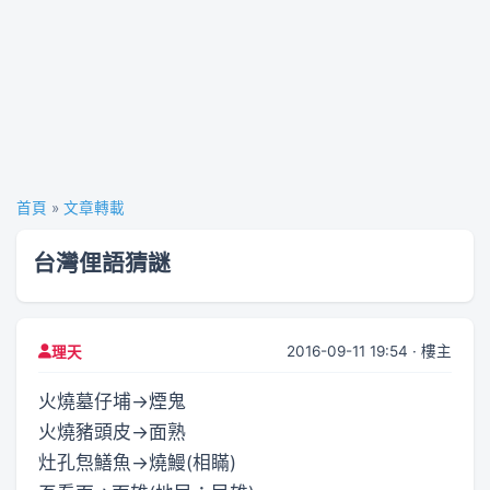
首頁
»
文章轉載
台灣俚語猜謎
2016-09-11 19:54 · 樓主
理天
火燒墓仔埔→煙鬼
火燒豬頭皮→面熟
灶孔炰鱔魚→燒鰻(相瞞)