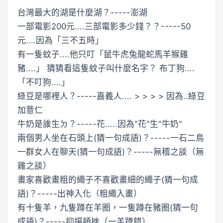
台灣最大的湖是什麼湖？-----澎湖
一部電影200元....三部電影多少錢？？-----50
元....因為「三不五時」
有一隻蚊子....他只叮「鼠牛虎兔龍蛇馬羊猴雞
豬....」 猜猜看這隻蚊子叫什麼名字？ 布丁狗....
「不叮狗....」
綠豆是哪裡人？-----嘉義人.... > > > > 因為..綠豆
加薏仁
牛奶是誰生ㄉ？-----花.....因為"花"生"牛奶"
兩個男人坐在石頭上(猜一句成語)？-----一石二鳥
一群女人在聊天(猜一句成語)？-----無稽之談（無
雞之談）
畫家喜歡畫粗的繩子不喜歡畫細的繩子(猜一句成
語)？-----出神入化（粗繩入畫）
有十隻羊，九隻蹲在羊圈，一隻蹲在豬圈(猜一句
成語)？-----抑揚頓挫（一羊蹲錯）