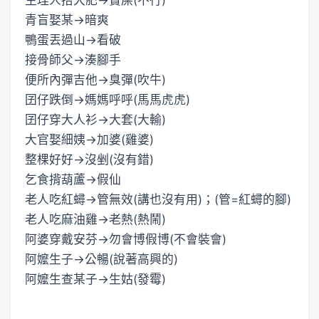
青盲娶某→暗爽
鴨蛋丟過山→看破
接骨師父→湊腳手
便所內彈吉他→臭彈(吹牛)
囝仔跌倒→媽媽呼呼(馬馬虎虎)
囝仔穿大人衫→大套(大輸)
大官娶細姨→加婆(雞婆)
整棵好好→沒剉(沒有錯)
乞食揹葫蘆→假仙
老人吃紅蟳→管無效(講也沒有用)；(管=紅蟳的腳)
老人吃麻油雞→老熱(熱鬧)
阿婆穿戴安芬→勿會博假博(不會裝會)
阿嬤生子→公暢(說著高興的)
阿嬤生查某子→生姑(發霉)